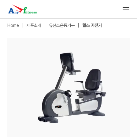
헬스 자전거
|
MEREX D501R
- 애니휘트니스
Home
제품소개
유산소운동기구
헬스 자전거