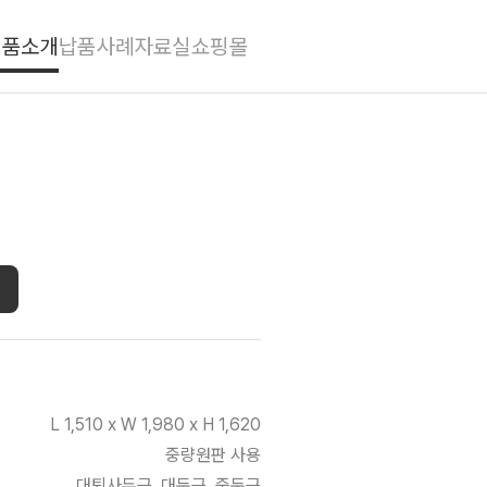
제품소개
납품사례
자료실
쇼핑몰
L 1,510 x W 1,980 x H 1,620
중량원판 사용
대퇴사두근, 대둔근, 중둔근