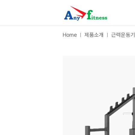
프리웨이트
|
스쿼트 랙
- 애니휘트니스
Home
제품소개
근력운동