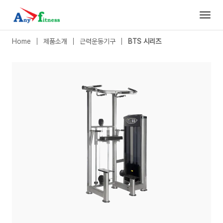
BTS 시리즈
|
치닝 & 디핑
- 애니휘트니스
Home
제품소개
근력운동기구
BTS 시리즈