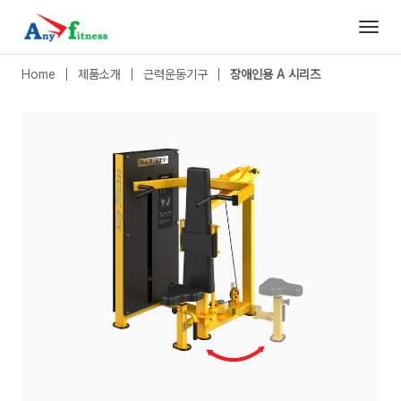
장애인용 A 시리즈
|
숄더프레스 (휠체어 사용 가능)
- 애니휘트니스
Home
제품소개
근력운동기구
장애인용 A 시리즈