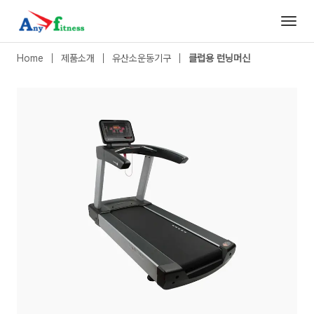
클럽용 런닝머신
|
DM810/T
- 애니휘트니스
Home
제품소개
유산소운동기구
클럽용 런닝머신