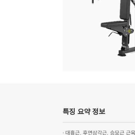
특징 요약 정보
·
대흉근, 후면삼각근, 승모근 근