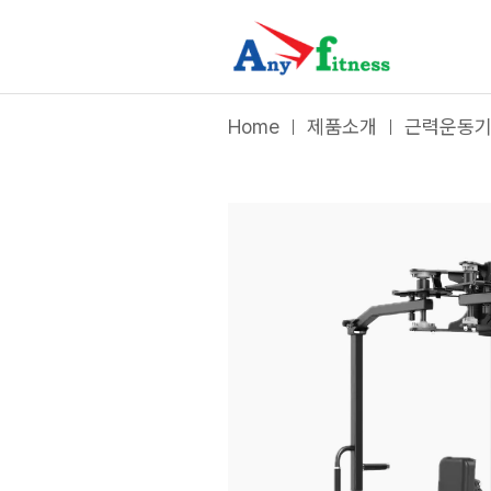
VM 시리즈
|
팩덱플라이
- 애니휘트니스
Home
제품소개
근력운동