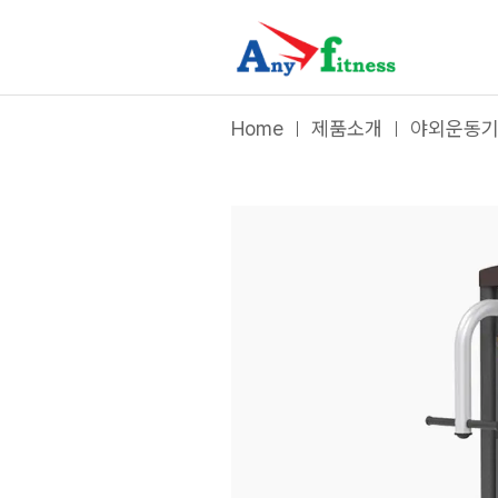
200 series
|
허리 돌리기
- 애니휘트니스
Home
제품소개
야외운동