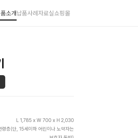
제품소개
납품사례
자료실
쇼핑몰
기
L 1,785 x W 700 x H 2,030
연령층(단, 15세이하 어린이나 노약자는
보호자 동반)